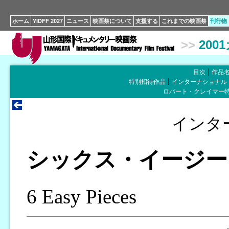
ホーム
YIDFF 2027
ニュース
映画祭について
支援する
これまでの映画祭
刊行物
>>
200
目次
作品
特別招待作品
インターナショナル
ロバート・クレイマー
インタ
シックス・イージー
6 Easy Pieces