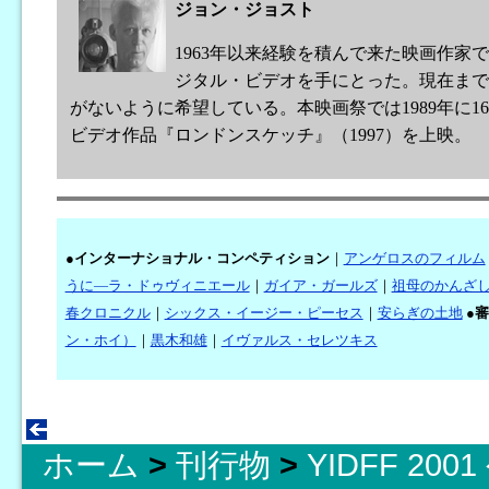
ジョン・ジョスト
1963年以来経験を積んで来た映画作家で、
ジタル・ビデオを手にとった。現在まで
がないように希望している。本映画祭では1989年に16
ビデオ作品『ロンドンスケッチ』（1997）を上映。
●
インターナショナル・コンペティション
｜
アンゲロスのフィルム
うに―ラ・ドゥヴィニエール
｜
ガイア・ガールズ
｜
祖母のかんざ
春クロニクル
｜
シックス・イージー・ピーセス
｜
安らぎの土地
●
審
ン・ホイ）
｜
黒木和雄
｜
イヴァルス・セレツキス
ホーム
>
刊行物
>
YIDFF 20