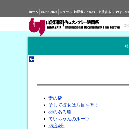
ホーム
YIDFF 2027
ニュース
映画祭について
支援する
これまでの
>
特
妻の貌
そして彼女は片目を塞ぐ
羽のある瑕
ていちゃんのルーツ
35度4分