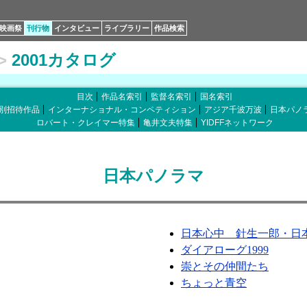
映画祭
刊行物
インタビュー
ライブラリー
作品検索
>
2001カタログ
目次
作品名索引
監督名索引
国名索引
別招待作品
インターナショナル・コンペティション
アジア千波万波
日本パノ
ロバート・クレイマー特集
亀井文夫特集
YIDFFネットワーク
日本パノラマ
日本心中 針生一郎・日
ダイアローグ1999
崇とその仲間たち
ちょっと青空