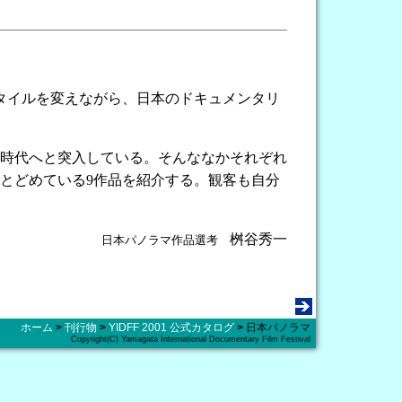
タイルを変えながら、日本のドキュメンタリ
時代へと突入している。そんななかそれぞれ
とどめている9作品を紹介する。観客も自分
桝谷秀一
日本パノラマ作品選考
ホーム
>
刊行物
>
YIDFF 2001 公式カタログ
>
日本パノラマ
Copyright(C) Yamagata International Documentary Film Festival