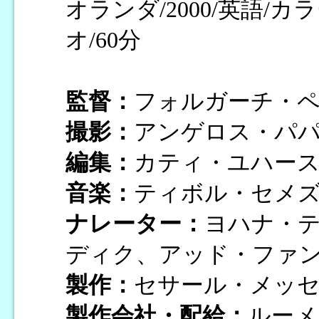
オランダ/2000/英語/
オ/60分
監督：
フォルガーチ・
撮影：
アンゲロス・パ
編集：
カティ・ユハー
音楽：
ティボル・セメ
ナレーター：
ヨハナ・
ディク、アッド・ファ
製作：
セサール・メッ
製作会社・配給：
ルーメ