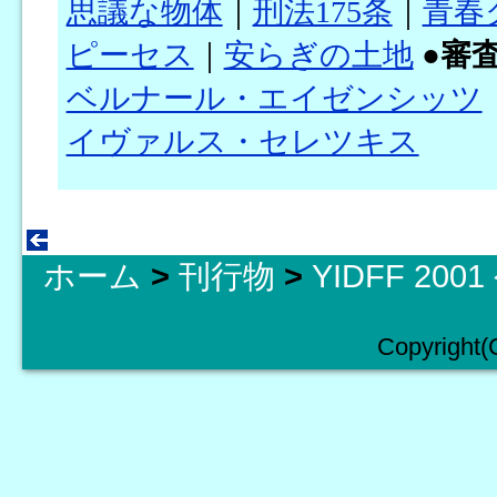
思議な物体
｜
刑法175条
｜
青春
ピーセス
｜
安らぎの土地
●
審
ベルナール・エイゼンシッツ
イヴァルス・セレツキス
ホーム
>
刊行物
>
YIDFF 20
Copyright(