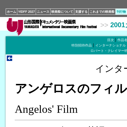
ホーム
YIDFF 2027
ニュース
映画祭について
支援する
これまでの映画祭
刊行物
>>
200
目次
作品
特別招待作品
インターナショナル
ロバート・クレイマー
インタ
アンゲロスのフィル
Angelos' Film