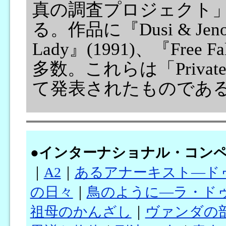
真の調査プロジェクト
る。作品に『Dusi & Jeno』
Lady』(1991)、『Fre
多数。これらは「Private 
て発表されたものであ
●
インターナショナル・コン
｜
A2
｜
あるアナーキスト―ド
の日々
｜
鳥のように―ラ・ド
祖母のかんざし
｜
ヴァンダの