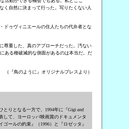
な活動ができる機会でもある。私とここ
もなく自然に決まって行った。写りたくない人
・ドゥヴィニエールの住人たちの代弁者とな
に尊重した、真のアプローチだった。汚ない
にある種破滅的な側面があるのは本当だ。だ
（『鳥のように』オリジナルプレスより）
なる一方で、1994年に『Gigi and
nca』を発表して、ヨーロッパ映画賞のドキュメンタ
ゴールの約束』（1996）と『ロゼッタ』