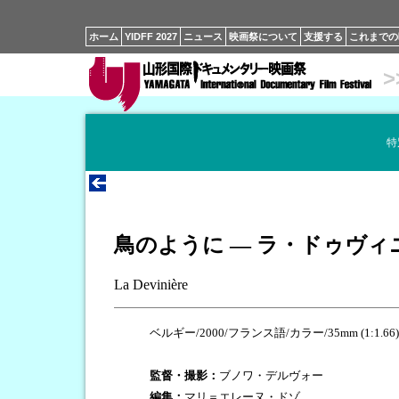
ホーム
YIDFF 2027
ニュース
映画祭について
支援する
これまでの
>
特
鳥のように ― ラ・ドゥヴィ
La Devinière
ベルギー/2000/フランス語/カラー/35mm (1:1.66)
監督・撮影：
ブノワ・デルヴォー
編集：
マリ＝エレーヌ・ドゾ