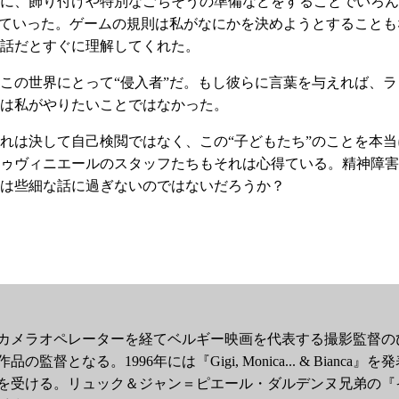
に、飾り付けや特別なごちそうの準備などをすることでいろん
していった。ゲームの規則は私がなにかを決めようとすること
話だとすぐに理解してくれた。
の世界にとって“侵入者”だ。もし彼らに言葉を与えれば、ラ
は私がやりたいことではなかった。
は決して自己検閲ではなく、この“子どもたち”のことを本当
ゥヴィニエールのスタッフたちもそれは心得ている。精神障害
は些細な話に過ぎないのではないだろうか？
カメラオペレーターを経てベルギー映画を代表する撮影監督のひとりと
品の監督となる。1996年には『Gigi, Monica... & Bia
を受ける。リュック＆ジャン＝ピエール・ダルデンヌ兄弟の『イ