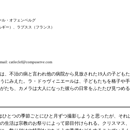
ール・オフェンベルグ
ルギー）、ラプスス（フランス）
-mail: catleclef@compuserve.com
ールは、不治の病と言われ他の病院から見放された19人の子ども
うにみえた。ラ・ドゥヴィニエールは、子どもたちを格子や手
時がたち、カメラは大人になった彼らの日常をふたたび見つめ
はひとつの季節ごとにひと月ずつ撮影しようと思ったが、それ
の生活は宗教のお祭りによって節目付けられる。クリスマス、