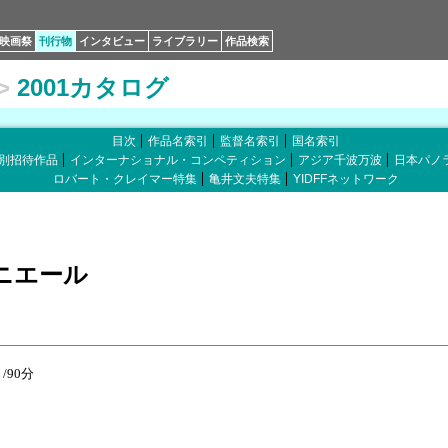
映画祭
刊行物
インタビュー
ライブラリー
作品検索
>
2001カタログ
目次
作品名索引
監督名索引
国名索引
別招待作品
インターナショナル・コンペティション
アジア千波万波
日本パノ
ロバート・クレイマー特集
亀井文夫特集
YIDFFネットワーク
ニエール
 /90分