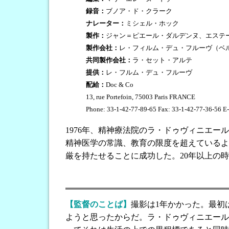
録音：
ブノア・ド・クラーク
ナレーター：
ミシェル・ホック
製作：
ジャン＝ピエール・ダルデンヌ、エステ
製作会社：
レ・フィルム・デュ・フルーヴ（ベ
共同製作会社：
ラ・セット・アルテ
提供：
レ・フルム・デュ・フルーヴ
配給：
Doc & Co
13, rue Portefoin, 75003 Paris FRANCE
Phone: 33-1-42-77-89-65 Fax: 33-1-42-77-36-56 E
1976年、精神療法院のラ・ドゥヴィニエ
精神医学の常識、教育の限度を超えているよ
厳を持たせることに成功した。20年以上の
【監督のことば】
撮影は1年かかった。最初
ようと思ったからだ。ラ・ドゥヴィニエール