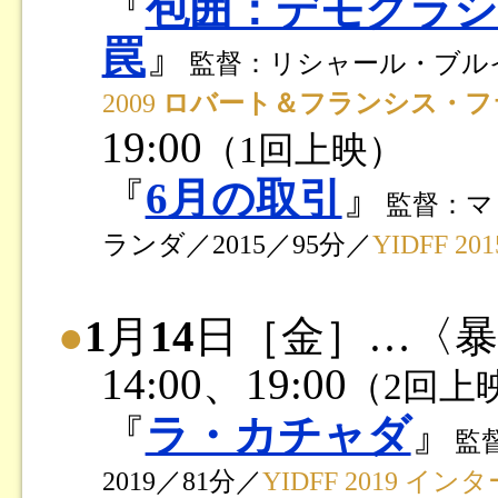
『
包囲：デモクラ
罠
』
監督：リシャール・ブルイ
2009
ロバート＆フランシス・フ
19:00
（1回上映）
『
6月の取引
』
監督：マ
ランダ／2015／95分／
YIDFF
●
1
月
14
日［金］…〈
14:00、19:00
（2回上
『
ラ・カチャダ
』
監
2019／81分／
YIDFF 2019