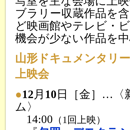
写室を主な会場に上映
ブラリー収蔵作品を含
ど映画館やテレビ・
機会が少ない作品を中
山形ドキュメンタリ
上映会
●
12
月
10
日［金］…〈
ム〉
14:00
（1回上映）