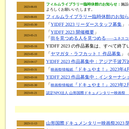
フィルムライブラリー臨時休館のお知らせ：
施設
2023-06-01
よろしくお願いいたします。
フィルムライブラリー臨時休館のお知ら
2023-06-01
「
YIDFF 2023 リーダースタッフ募集
」
（
2023-05-30
「
YIDFF 2023 開催概要
」
2023-05-21
「
街を見つめる人を見つめる
――ユネスコ
YIDFF 2023 の作品募集は、すべて終
2023-05-16
「
ヤマガタ・ラフカット！ 作品募集
」
（
2023-05-10
YIDFF 2023 作品募集中：アジア千
2023-04-17
「
『ドキュやま！』2023年4
映画祭情報紙
2023-03-31
YIDFF 2023 作品募集中：インタ
2023-03-16
「
『ドキュやま！』2023年2
映画祭情報紙
2023-01-30
認定NPO法人 山形国際ドキュメンタリー映画祭
2023-01-21
山形国際ドキュメンタリー映画祭2023 
2023-11-13