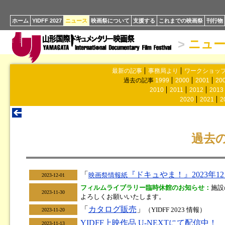
ホーム
YIDFF 2027
ニュース
映画祭について
支援する
これまでの映画祭
刊行物
>
ニュ
最新の記事
事務局より
ワークショッ
過去の記事
1999
2000
2001
20
2010
2011
2012
2013
2020
2021
2
過去の
「
『ドキュやま！』2023年12
映画祭情報紙
2023-12-01
フィルムライブラリー臨時休館のお知らせ：
施設
2023-11-30
よろしくお願いいたします。
「
カタログ販売
」
（YIDFF 2023 情報）
2023-11-20
YIDFF上映作品 U-NEXTにて配信中！
2023-11-13