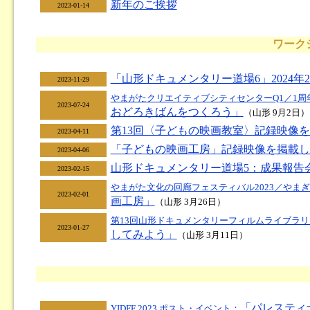
新年のご挨拶
2023-01-14
ワーク
「山形ドキュメンタリー道場6」2024
2023-11-29
やまがたクリエイティブシティセンターQ1／1
2023-07-24
おどろきばんをつくろう」
（山形 9月2日）
第13回〈子どもの映画教室〉記録映像
2023-04-11
「子どもの映画工房」記録映像を掲載し
2023-04-06
山形ドキュメンタリー道場5：成果報告会 
2023-02-15
やまがた文化の回廊フェスティバル2023／やまぎ
2023-02-01
画工房」
（山形 3月26日）
第13回山形ドキュメンタリーフィルムライブラ
2023-01-27
してみよう」
（山形 3月11日）
「パレスティ
YIDFF 2023 ポスト・イベント：