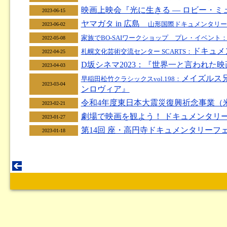
映画上映会『光に生きる ― ロビー・ミ
2023-06-15
ヤマガタ in 広島
山形国際ドキュメンタリー
2023-06-02
家族でBO-SAIワークショップ プレ・イベント
2022-05-08
ドキュメ
札幌文化芸術交流センター SCARTS：
2022-04-25
D坂シネマ2023：『世界一と言われた
2023-04-03
メイズルス
早稲田松竹クラシックスvol.198：
2023-03-04
ンロヴィア』
令和4年度東日本大震災復興祈念事業（
2023-02-21
劇場で映画を観よう！ ドキュメンタリ
2023-01-27
第14回 座・高円寺ドキュメンタリーフ
2023-01-18