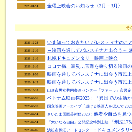
金曜上映会のお知らせ〈2月－3月〉
2023-01-14
そ
いま知っておきたい パレスティナのこと
2023-12-28
～映画を通してパレスチナと出会う～ 
2023-12-10
札幌ドキュメンタリー映画上映会
2023-12-10
コロナ禍、震災…苦難を乗り切る映画の
2023-12-10
映画を通してパレスチナに出会う市民上映会
2023-11-30
映画を通してパレスチナに出会う市民上
2023-11-13
山形市男女共同参画センター「ファーラ」市民企
2023-10-18
ベトナム映画祭2023：『異国での生活
2023-08-31
国立映画アーカイブ「逝ける映画人を偲んで 2021
2023-08-26
他者や自己を見つ
さいたま国際芸術祭2023：
2023-07-14
『刑法17
『大いなる自由』公開記念特別上映
2023-07-14
ドキュメンタリー・
浜松市鴨江アートセンター：
2023-07-05