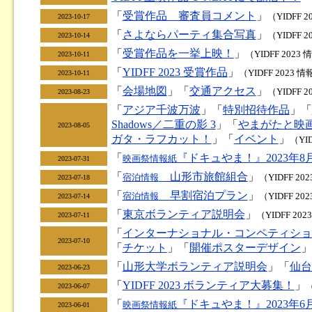
「
受賞作品 審査員コメント
」
（YIDFF 
2023-10-17
「
さよならパーティ集合写真
」
（YIDFF 
2023-10-14
「
受賞作品を一挙上映！
」
（YIDFF 2023
2023-10-11
「
YIDFF 2023 受賞作品
」
（YIDFF 2023 
2023-10-11
「
会場地図
」「
交通アクセス
」
（YIDFF 
2023-08-23
「
アジア千波万波
」「
特別招待作品
」「
Shadows／二重の影 3
」「
やまがたと映
2023-08-05
ガタ・ラフカット！
」「
イベント
」
（YI
「
『ドキュやま！』2023年8
映画祭情報紙
2023-07-31
「
山形市旅館組合
」
宿泊情報
（YIDFF 20
2023-07-18
「
早割宿泊プラン
」
宿泊情報
（YIDFF 20
2023-07-14
「
東京ボランティア説明会
」
（YIDFF 20
2023-07-11
「
インターナショナル・コンペティション
2023-07-10
「
チケット
」「
開催ポスターデザイン
」
「
山形大学ボランティア説明会
」「
仙台
2023-06-23
「
YIDFF 2023 ボランティア大募集！
」
（
2023-06-07
「
『ドキュやま！』2023年6
映画祭情報紙
2023-06-01