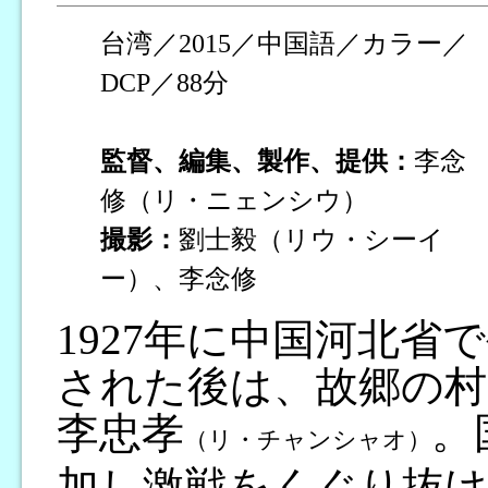
台湾／2015／中国語／カラー／
DCP／88分
監督、編集、製作、提供：
李念
修（リ・ニェンシウ）
撮影：
劉士毅（リウ・シーイ
ー）、李念修
1927年に中国河北
された後は、故郷の村
李忠孝
。
（リ・チャンシャオ）
加し激戦をくぐり抜け