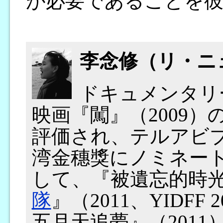
が必要であることを
李念修（リ・ニ
ドキュメンタリ
映画『闖』（2009
評価され、テルアビ
湾金穗獎にノミネー
して、『被遺忘的時光
隊
』（2011、YIDFF 
五月天追夢』（201