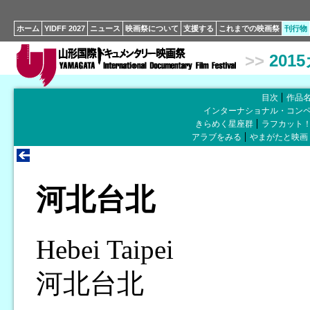
ホーム
YIDFF 2027
ニュース
映画祭について
支援する
これまでの映画祭
刊行物
>>
201
目次
作品
インターナショナル・コン
きらめく星座群
ラフカット
アラブをみる
やまがたと映画
河北台北
Hebei Taipei
河北台北