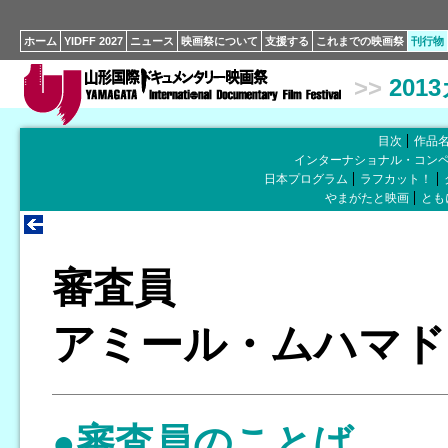
ホーム
YIDFF 2027
ニュース
映画祭について
支援する
これまでの映画祭
刊行物
>>
201
目次
作品
インターナショナル・コン
日本プログラム
ラフカット！
やまがたと映画
とも
審査員
アミール・ムハマド
●審査員のことば