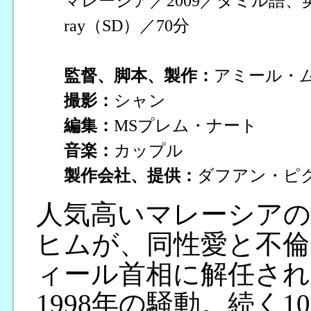
マレーシア／2009／タミル語、英
ray（SD）／70分
監督、脚本、製作：
アミール・
撮影：
シャン
編集：
MSプレム・ナート
音楽：
カップル
製作会社、提供：
ダフアン・ピ
人気高いマレーシアの
ヒムが、同性愛と不倫
ィール首相に解任さ
1998年の騒動。続く