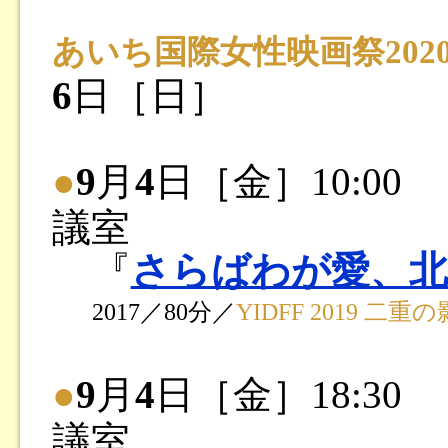
あいち国際女性映画祭202
6
日［日］
●
9
月
4
日［金］10:00
議室
『
さらばわが愛、北
2017／80分／
YIDFF 2019 二重の
●
9
月
4
日［金］18:30
議室