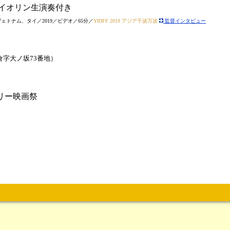
イオリン生演奏付き
トナム、タイ／2019／ビデオ／65分／
YIDFF 2019 アジア千波万波
監督インタビュー
字大ノ坂73番地）
リー映画祭