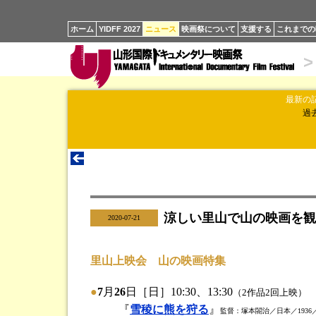
ホーム
YIDFF 2027
ニュース
映画祭について
支援する
これまでの
>
最新の
過
涼しい里山で山の映画を観
|
2020-07-21
里山上映会 山の映画特集
●
7
月
26
日［日］10:30、13:30
（2作品2回上映）
『
雪稜に熊を狩る
』
監督：塚本閤治／日本／1936