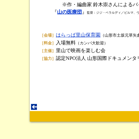
※作・編曲家 鈴木崇さんによるバ
『
山の医療団
』
監督：ジジ・ベラルディ／ビルマ、ヴェ
はらっぱ里山保育園
［会場］
（山形市土坂元草矢倉
入場無料
［料金］
（カンパ大歓迎）
里山で映画を楽しむ会
［主催］
認定NPO法人 山形国際ドキュメンタ
［協力］