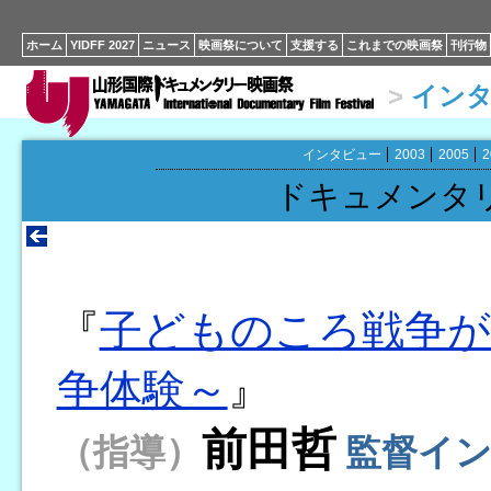
ホーム
YIDFF 2027
ニュース
映画祭について
支援する
これまでの映画祭
刊行物
>
イン
インタビュー
2003
2005
2
ドキュメンタ
『
子どものころ戦争が
争体験～
』
前田哲
（指導）
監督
イ