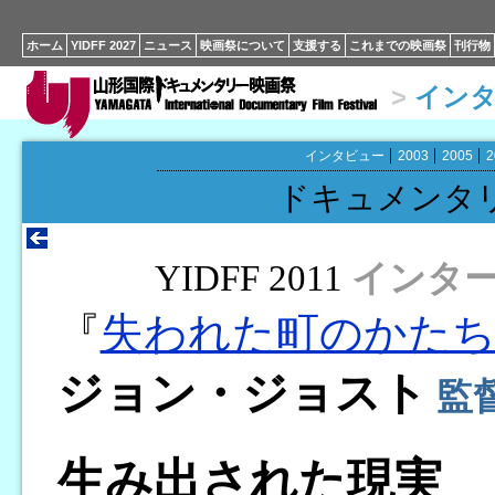
ホーム
YIDFF 2027
ニュース
映画祭について
支援する
これまでの映画祭
刊行物
>
イン
インタビュー
2003
2005
2
ドキュメンタ
YIDFF 2011
インタ
『
失われた町のかた
ジョン・ジョスト
監
生み出された現実