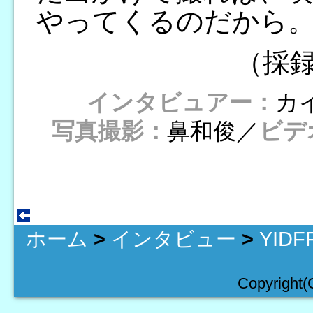
やってくるのだから
（採
インタビュアー：
カ
写真撮影：
鼻和俊／
ビデ
ホーム
>
インタビュー
>
YID
Copyright(