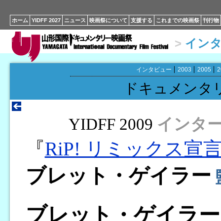
ホーム
YIDFF 2027
ニュース
映画祭について
支援する
これまでの映画祭
刊行物
>
イン
インタビュー
2003
2005
2
ドキュメンタ
YIDFF 2009
インタ
『
RiP! リミックス宣
ブレット・ゲイラー
ブレット・ゲイラー