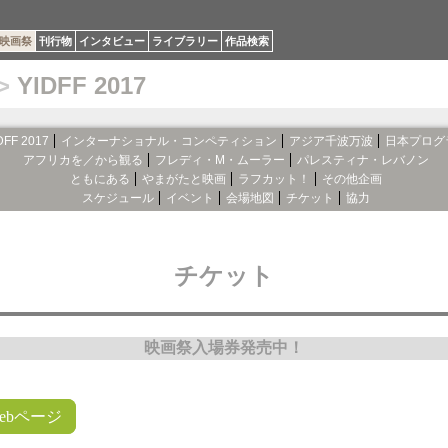
映画祭
刊行物
インタビュー
ライブラリー
作品検索
>
YIDFF 2017
DFF 2017
インターナショナル・コンペティション
アジア千波万波
日本プログ
アフリカを／から観る
フレディ・M・ムーラー
パレスティナ・レバノン
ともにある
やまがたと映画
ラフカット！
その他企画
スケジュール
イベント
会場地図
チケット
協力
チケット
映画祭入場券発売中！
ebページ