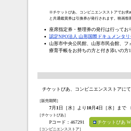
※チケットぴあ、コンビニエンスストアでお求
と共通鑑賞券は引換券が発行されます。映画祭
座席指定券・整理券の発行は行ってお
認定NPO法人 山形国際ドキュメンタ
山形市中央公民館、山形市民会館、フ
療育手帳をお持ちの方と付き添いの方
チケットぴあ、コンビニエンスストアにて、
［販売期間］
7
月
1
日［水］より
10
月
4
日［水］まで
※
［チケットぴあ］
Pコード：467291
チケットぴあ W
［コンビニエンスストア］