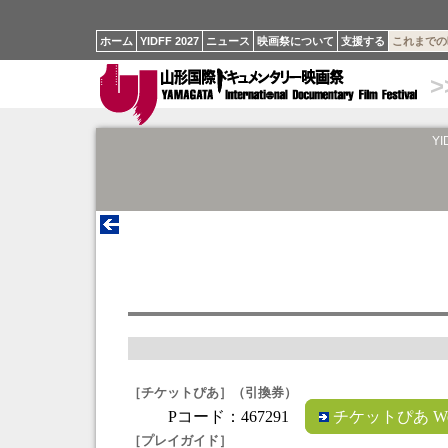
ホーム
YIDFF 2027
ニュース
映画祭について
支援する
これまでの
>
YI
［チケットぴあ］（引換券）
Pコード：467291
チケットぴあ W
［プレイガイド］