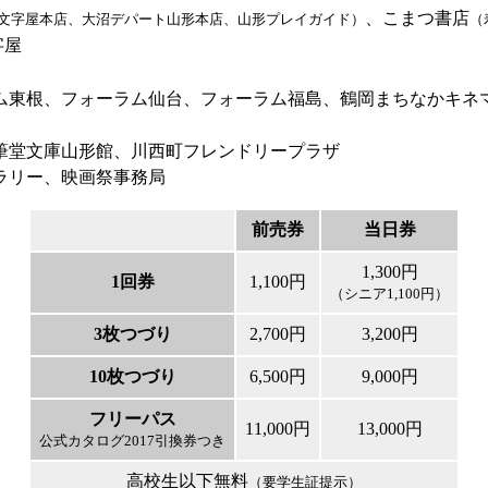
、こまつ書店
文字屋本店、大沼デパート山形本店、山形プレイガイド）
（
字屋
ム東根、フォーラム仙台、フォーラム福島、鶴岡まちなかキネ
筆堂文庫山形館、川西町フレンドリープラザ
ラリー、映画祭事務局
前売券
当日券
1,300円
1回券
1,100円
（シニア1,100円）
3枚つづり
2,700円
3,200円
10枚つづり
6,500円
9,000円
フリーパス
11,000円
13,000円
公式カタログ2017引換券つき
高校生以下無料
（要学生証提示）