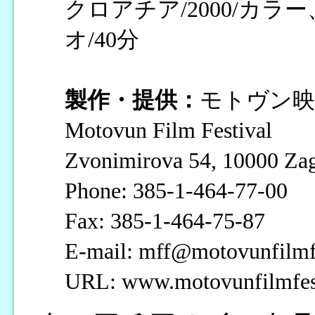
クロアチア/2000/カラ
オ/40分
製作・提供：
モトヴン映
Motovun Film Festival
Zvonimirova 54, 10000 Z
Phone: 385-1-464-77-00
Fax: 385-1-464-75-87
E-mail: mff@motovunfilmf
URL: www.motovunfilmfes