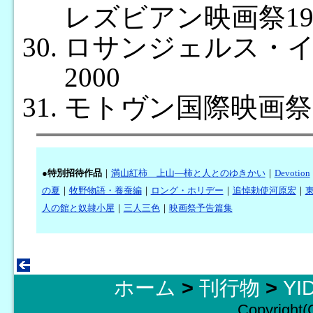
レズビアン映画祭19
ロサンジェルス・
2000
モトヴン国際映画祭2
●
特別招待作品
｜
満山紅柿 上山―柿と人とのゆきかい
｜
Devotion
の夏
｜
牧野物語・養蚕編
｜
ロング・ホリデー
｜
追悼勅使河原宏
｜
東
人の館と奴隷小屋
｜
三人三色
｜
映画祭予告篇集
ホーム
>
刊行物
>
YI
Copyright(