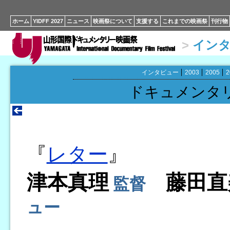
ホーム
YIDFF 2027
ニュース
映画祭について
支援する
これまでの映画祭
刊行物
>
イン
インタビュー
2003
2005
2
ドキュメンタ
『
レター
』
津本真理
藤田直
監督
ュー