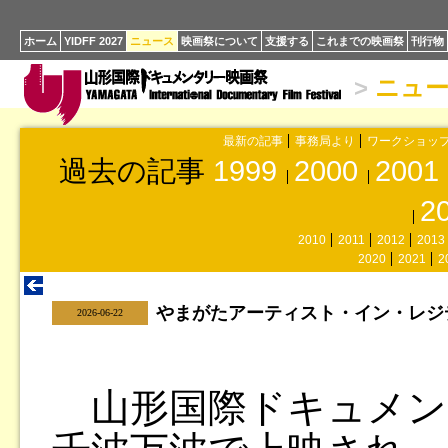
ホーム
YIDFF 2027
ニュース
映画祭について
支援する
これまでの映画祭
刊行物
>
ニュ
最新の記事
事務局より
ワークショッ
過去の記事
1999
2000
2001
2
2010
2011
2012
2013
2020
2021
2
やまがたアーティスト・イン・レジ
|
2026-06-22
山形国際ドキュメンタ