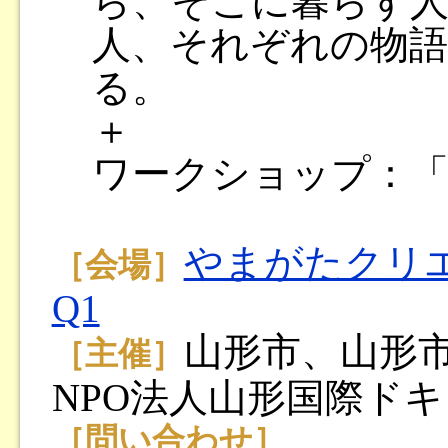
ら、そこに暮らす
人、それぞれの物語
る。
＋
ワークショップ：
やまがたクリ
［会場］
Q1
山形市、山形
［主催］
NPO法人山形国際ド
［問い合わせ］