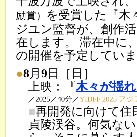
千波万波で上映され、
を受賞した『木
励賞）
ジユン監督が、創作活
在します。 滞在中に
の開催を予定していま
●
8
月
9
日［日］
上映：『
木々が揺れ
／2025／40分／
YIDFF 2025 
■
再開発に向けて住
貞陵渓谷。何気ない