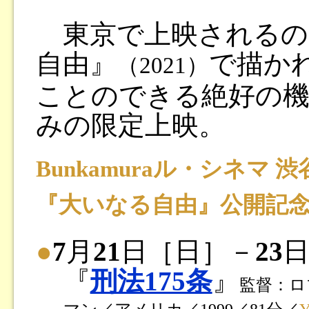
東京で上映されるの
自由』
で描か
（2021）
ことのできる絶好の機
みの限定上映。
Bunkamuraル・シネマ 
『大いなる自由』公開記
●
7
月
21
日［日］－
23
日
『
刑法175条
』
監督：ロ