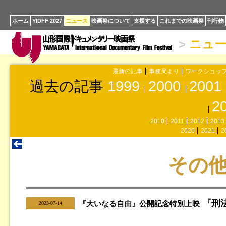
ホーム
YIDFF 2027
ニュース
映画祭について
支援する
これまでの映画祭
刊行物
>
ニュ
最新の記事
事務局より
ワークショッ
過去の記事
1999
2000
2001
2
2010
2011
2012
2013
2020
2021
2
その
『刑法
|
『大いなる自由』公開記念特別上映
2023-07-14