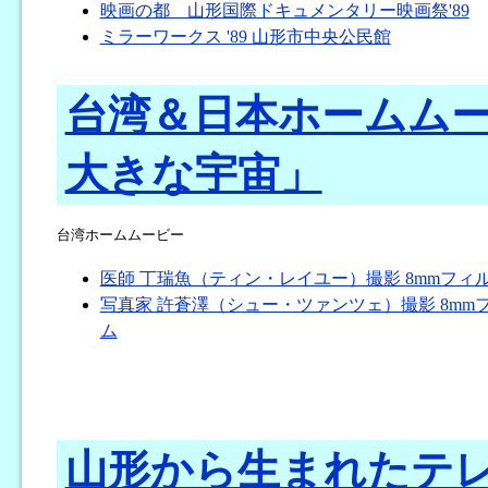
映画の都 山形国際ドキュメンタリー映画祭'89
ミラーワークス '89 山形市中央公民館
台湾＆日本ホームム
大きな宇宙」
台湾ホームムービー
医師 丁瑞魚（ティン・レイユー）撮影 8mmフィ
写真家 許蒼澤（シュー・ツァンツェ）撮影 8mm
ム
山形から生まれたテ