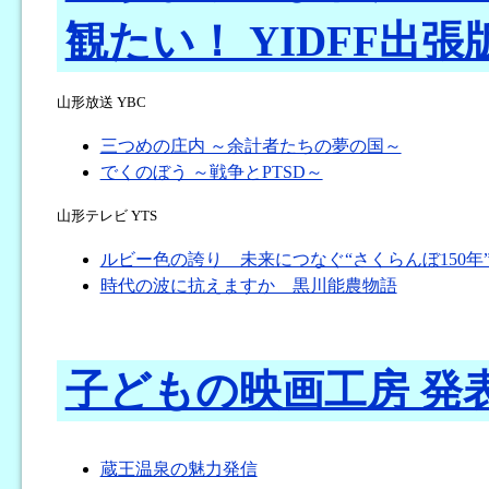
観たい！ YIDFF出張
山形放送 YBC
三つめの庄内 ～余計者たちの夢の国～
でくのぼう ～戦争とPTSD～
山形テレビ YTS
ルビー色の誇り 未来につなぐ“さくらんぼ150年
時代の波に抗えますか 黒川能農物語
子どもの映画工房 発
蔵王温泉の魅力発信