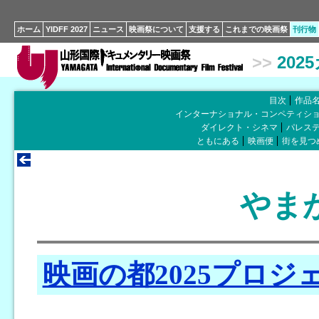
ホーム
YIDFF 2027
ニュース
映画祭について
支援する
これまでの映画祭
刊行物
>>
202
目次
作品
インターナショナル・コンペティシ
ダイレクト・シネマ
パレス
ともにある
映画便
街を見つ
やま
映画の都2025プロジ