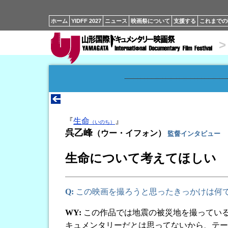
ホーム
YIDFF 2027
ニュース
映画祭について
支援する
これまでの
>
『
生命
』
（いのち）
呉乙峰
（ウー・イフォン）
監督インタビュー
生命について考えてほしい
Q:
この映画を撮ろうと思ったきっかけは何
WY:
この作品では地震の被災地を撮ってい
キュメンタリーだとは思ってないから、テー