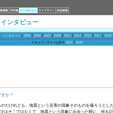
映画祭
刊行物
インタビュー
ライブラリー
作品検索
インタビュー
インタビュー
2003
2005
2007
2009
2011
2013
2015
2017
2019
ドキュメンタリーは語る
2023
2025
ですか？
るのだけれども、地震という災害の現象そのものを撮ろうとし
マはそこではなくて、地震という現象に出会った時に、何を記