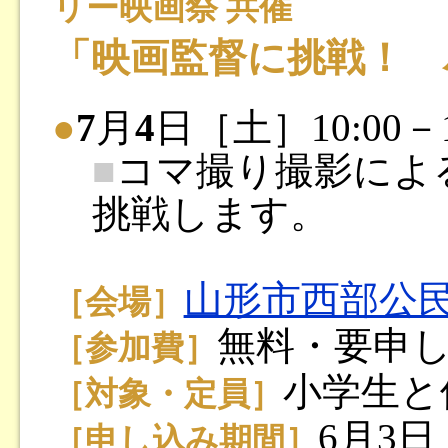
リー映画祭 共催
「映画監督に挑戦！ 
●
7
月
4
日［土］10:00－1
■
コマ撮り撮影によ
挑戦します。
山形市西部公
［会場］
無料・要申
［参加費］
小学生と
［対象・定員］
6月3
［申し込み期間］