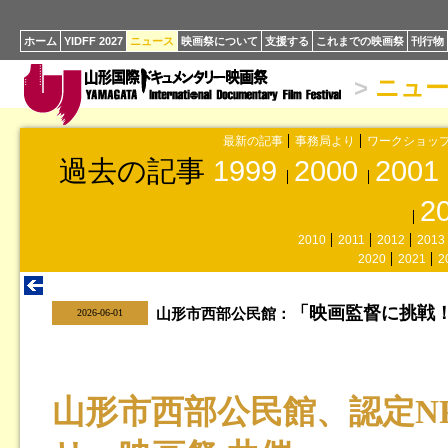
ホーム
YIDFF 2027
ニュース
映画祭について
支援する
これまでの映画祭
刊行物
>
ニュ
最新の記事
事務局より
ワークショッ
過去の記事
1999
2000
2001
2
2010
2011
2012
2013
2020
2021
2
「映画監督に挑戦
|
山形市西部公民館：
2026-06-01
山形市西部公民館、認定N