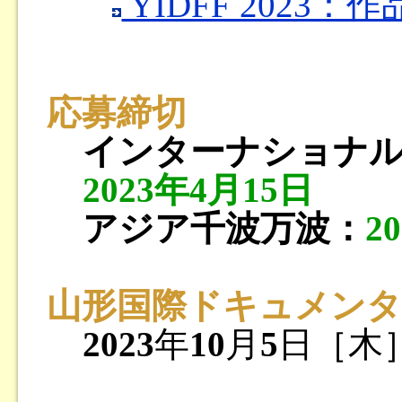
YIDFF 2023：
応募締切
インターナショナ
2023年4月15日
アジア千波万波：
2
山形国際ドキュメンタリ
2023
年
10
月
5
日［木