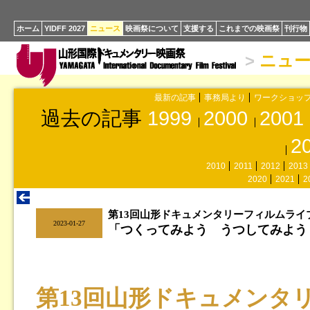
ホーム
YIDFF 2027
ニュース
映画祭について
支援する
これまでの映画祭
刊行物
>
ニュ
最新の記事
事務局より
ワークショッ
過去の記事
1999
2000
2001
2
2010
2011
2012
2013
2020
2021
2
第13回山形ドキュメンタリーフィルムライ
|
2023-01-27
「つくってみよう うつしてみよう
第13回山形ドキュメンタ