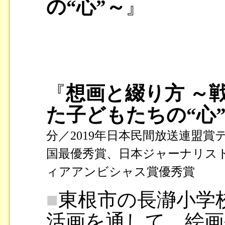
の“心”～
』
『
想画と綴り方 ～
た子どもたちの“心
分／2019年日本民間放送連盟賞
国最優秀賞、日本ジャーナリス
ィアアンビシャス賞優秀賞
■
東根市の長瀞小学
活画を通して、絵画