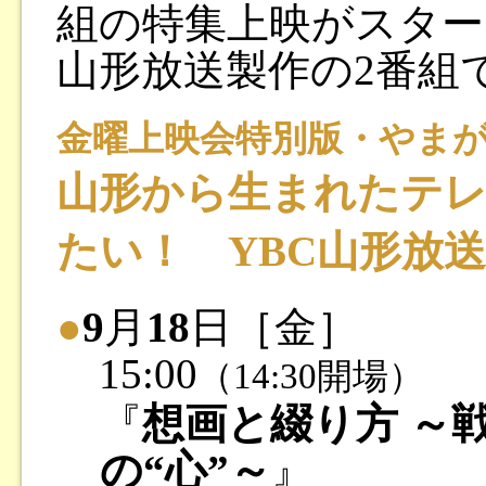
組の特集上映がスター
山形放送製作の2番組
金曜上映会特別版・やま
山形から生まれたテ
たい！ YBC山形放
●
9
月
18
日［金］
15:00
（14:30開場）
『
想画と綴り方 ～
の“心”～
』