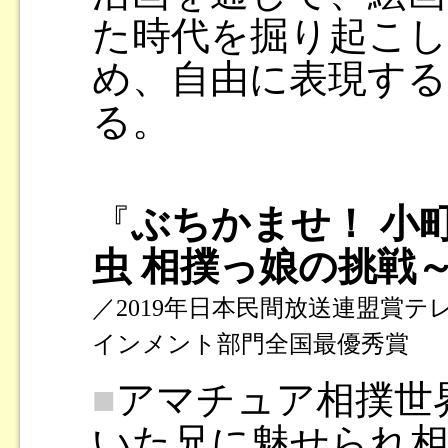
た時代を掘り起こし
め、自由に表現する
る。
『
ぶちかませ！ 小町
虫 相撲っ娘の挑戦
／2019年日本民間放送連盟賞テ
インメント部門全国最優秀賞
■
アマチュア相撲世
いた兄に魅せられ相