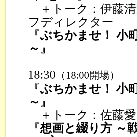
＋トーク：伊藤清
フディレクター
『
ぶちかませ！ 小
～
』
18:30
（18:00開場）
『
ぶちかませ！ 小
～
』
＋トーク：佐藤愛
『
想画と綴り方 ～