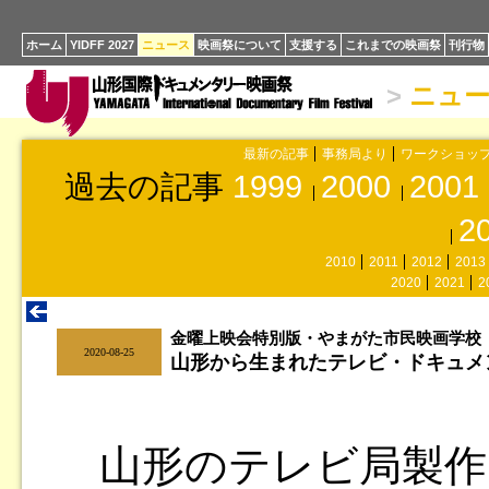
ホーム
YIDFF 2027
ニュース
映画祭について
支援する
これまでの映画祭
刊行物
>
ニュ
最新の記事
事務局より
ワークショッ
過去の記事
1999
2000
2001
2
2010
2011
2012
2013
2020
2021
2
金曜上映会特別版・やまがた市民映画学校
|
2020-08-25
山形から生まれたテレビ・ドキュメ
山形のテレビ局製作