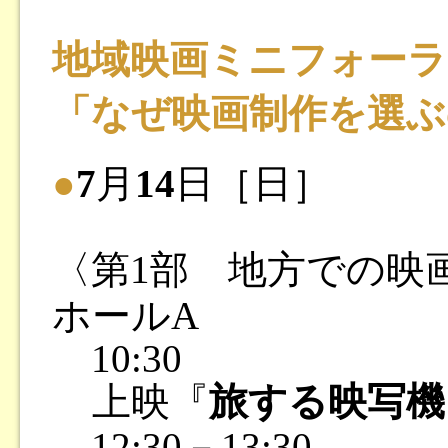
地域映画ミニフォーラム
「なぜ映画制作を選ぶ
●
7
月
14
日［日］
〈第1部 地方での映
ホールA
10:30
上映『
旅する映写機
12:30－13:30