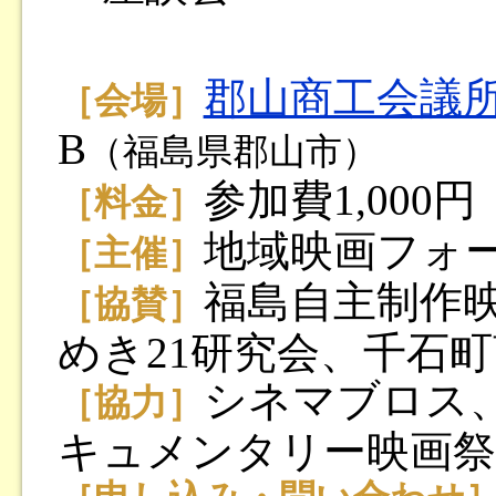
郡山商工会議
［会場］
B
（福島県郡山市）
参加費1,000円
［料金］
地域映画フォ
［主催］
福島自主制作
［協賛］
めき21研究会、千石
シネマブロス、
［協力］
キュメンタリー映画祭