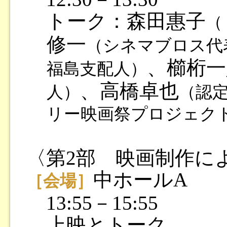
トーク：森田惠子
（
修一
（シネマブロス代
、櫛桁一
福島支配人）
、高橋卓也
人）
（認定
リー映画祭プロジェク
〈第2部 映画制作に
中ホールA
［会場］
13:55－15:55
上映とトーク