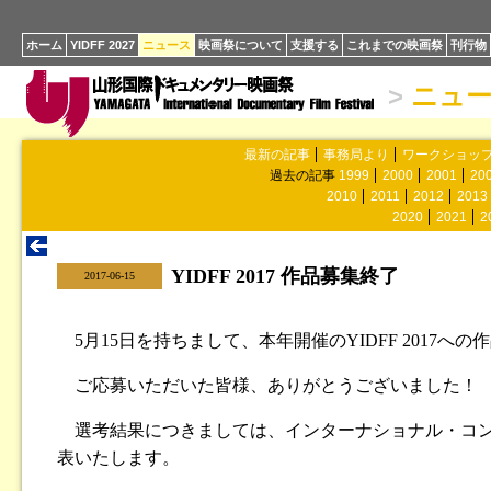
ホーム
YIDFF 2027
ニュース
映画祭について
支援する
これまでの映画祭
刊行物
>
ニュ
最新の記事
事務局より
ワークショッ
過去の記事
1999
2000
2001
20
2010
2011
2012
2013
2020
2021
2
YIDFF 2017 作品募集終了
|
2017-06-15
5月15日を持ちまして、本年開催のYIDFF 2017
ご応募いただいた皆様、ありがとうございました！
選考結果につきましては、インターナショナル・コン
表いたします。