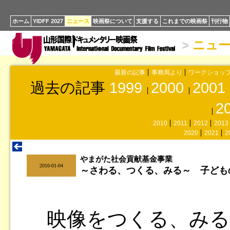
ホーム
YIDFF 2027
ニュース
映画祭について
支援する
これまでの映画祭
刊行物
>
ニュ
最新の記事
事務局より
ワークショッ
過去の記事
1999
2000
2001
2
2010
2011
2012
2013
2020
2021
2
やまがた社会貢献基金事業
|
2010-01-04
～さわる、つくる、みる～ 子ども
映像をつくる、みる