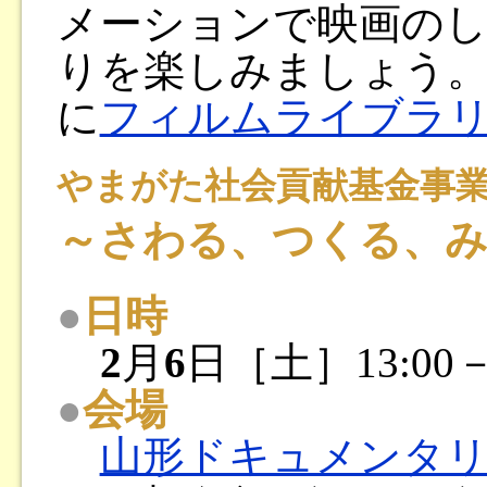
メーションで映画の
りを楽しみましょう。
に
フィルムライブラ
やまがた社会貢献基金事
～さわる、つくる、み
●
日時
2
月
6
日［土］13:00－1
●
会場
山形ドキュメンタ