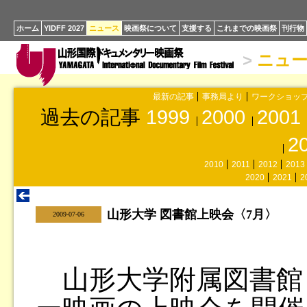
ホーム
YIDFF 2027
ニュース
映画祭について
支援する
これまでの映画祭
刊行物
>
ニュ
最新の記事
事務局より
ワークショッ
過去の記事
1999
2000
2001
2
2010
2011
2012
2013
2020
2021
2
山形大学 図書館上映会〈7月〉
|
2009-07-06
山形大学附属図書館