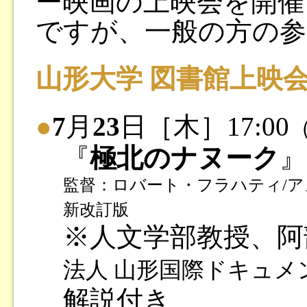
ー映画の上映会を開催
ですが、一般の方の参
山形大学 図書館上映
●
7
月
23
日［木］17:00
『
極北のナヌーク
』
監督：ロバート・フラハティ/アメリカ
新改訂版
※人文学部教授、阿
法人 山形国際ドキュメ
解説付き