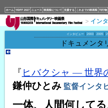
ホーム
YIDFF 2027
ニュース
映画祭について
支援する
これまでの映画祭
刊行物
>
イン
インタビュー
2003
2005
2
ドキュメンタ
『
ヒバクシャ ― 世界
鎌仲ひとみ
監督インタ
一体、人間何してる